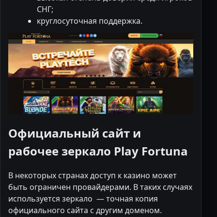
СНГ;
круглосуточная поддержка.
Официальный сайт и
рабочее зеркало Play Fortuna
В некоторых странах доступ к казино может
быть ограничен провайдерами. В таких случаях
используется
зеркало — точная копия
официального сайта с другим доменом.