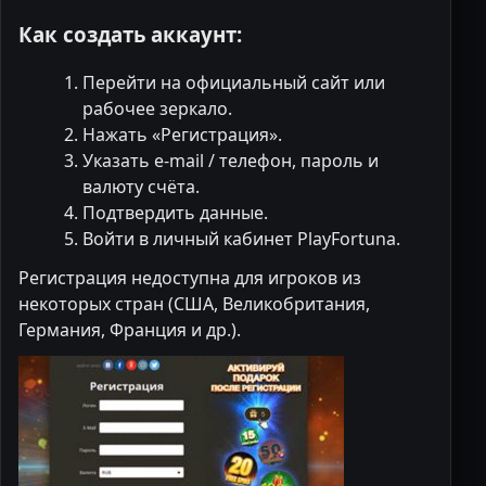
Как создать аккаунт:
Перейти на официальный сайт или
рабочее зеркало.
Нажать «Регистрация».
Указать e-mail / телефон, пароль и
валюту счёта.
Подтвердить данные.
Войти в личный кабинет PlayFortuna.
Регистрация недоступна для игроков из
некоторых стран (США, Великобритания,
Германия, Франция и др.).