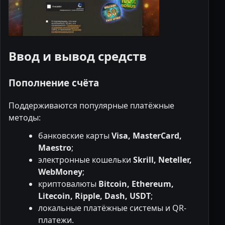
Ввод и вывод средств
Пополнение счёта
Поддерживаются популярные платёжные
методы:
банковские карты
Visa, MasterCard,
Maestro
;
электронные кошельки
Skrill, Neteller,
WebMoney
;
криптовалюты
Bitcoin, Ethereum,
Litecoin, Ripple, Dash, USDT
;
локальные платёжные системы и QR-
платежи.