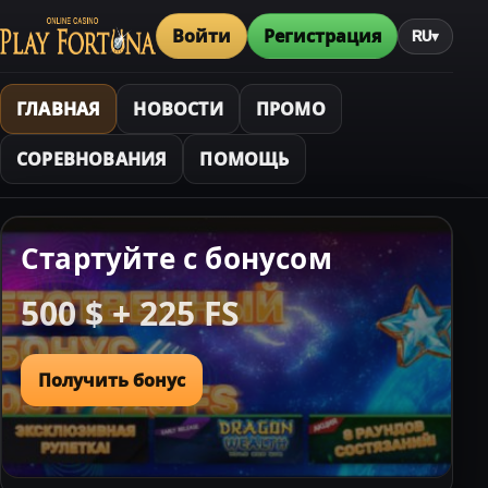
Войти
Регистрация
RU
▾
ГЛАВНАЯ
НОВОСТИ
ПРОМО
СОРЕВНОВАНИЯ
ПОМОЩЬ
Стартуйте с бонусом
500 $ + 225 FS
Получить бонус