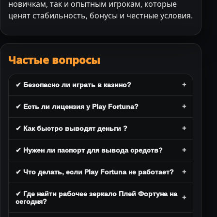
новичкам, так и опытным игрокам, которые
ценят стабильность, бонусы и честные условия.
Частые вопросы
✔ Безопасно ли играть в казино?
✔ Есть ли лицензия у Play Fortuna?
✔ Как быстро выводят деньги ?
✔ Нужен ли паспорт для вывода средств?
✔ Что делать, если Play Fortuna не работает?
✔ Где найти рабочее зеркало Плей Фортуна на
сегодня?