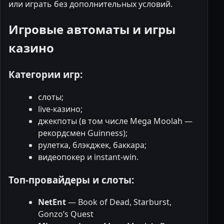
или играть без дополнительных условий.
Игровые автоматы и игры
казино
Категории игр:
слоты
;
live-казино;
джекпоты (в том числе Mega Moolah —
рекордсмен Guinness);
рулетка, блэкджек, баккара;
видеопокер и instant-win.
Топ-провайдеры и слоты:
NetEnt
— Book of Dead, Starburst,
Gonzo’s Quest